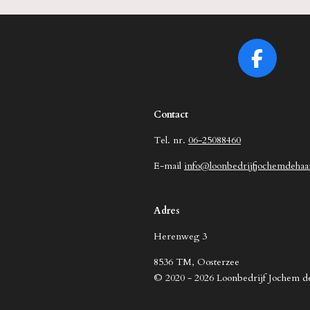
F
a
c
Contact
e
b
Tel. nr.
06-25088460
o
E-mail
info@loonbedrijfjochemdehaa
o
k
Adres
Herenweg 3
8536 TM, Oosterzee
© 2020 - 2026 Loonbedrijf Jochem 