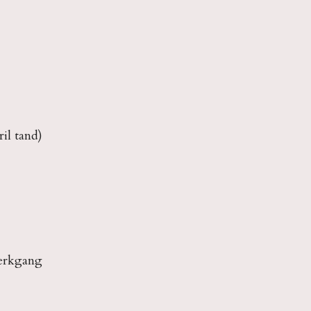
ril tand)
werkgang