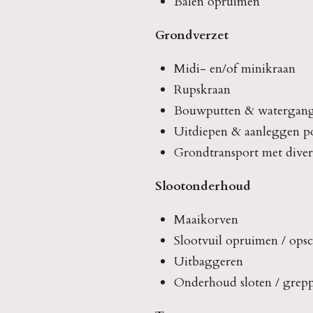
Balen opruimen
Grondverzet
Midi- en/of minikraan
Rupskraan
Bouwputten & watergang
Uitdiepen & aanleggen po
Grondtransport met diver
Slootonderhoud
Maaikorven
Slootvuil opruimen / ops
Uitbaggeren
Onderhoud sloten / grepp