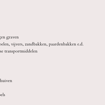
en graven
elen, vijvers, zandbakken, paardenbakken e.d.
se transportmiddelen
chuiven
els