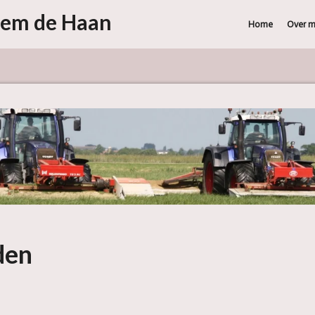
hem de Haan
Home
Over m
den