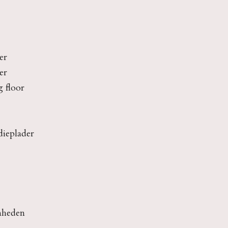
er
er
 floor
dieplader
mheden