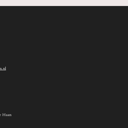
n.nl
de Haan